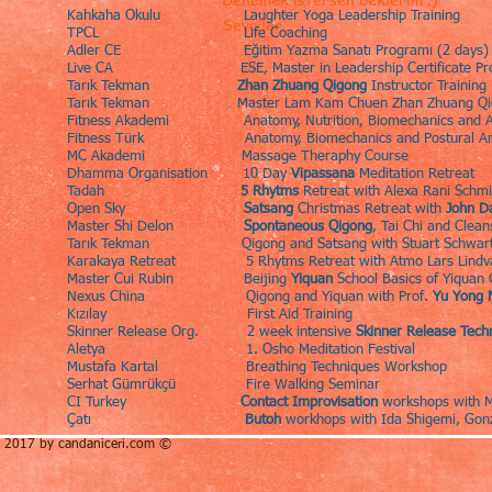
Kahkaha Okulu Laughter Yoga Leadership Training
Sevgiler..
TPCL Life Coaching
Adler CE Eğitim Yazma Sanatı Programı (2 days)
Live CA ESE, Master in Leaders
Tarık Tekman
Zhan Zhuang Qigong
Instru
Tarık Tekman Master Lam Kam Chuen Z
Fitness Akademi Anatomy, Nutrition, Biomechanics and Ap
Fitness Türk Anatomy, Biomechan
MC Akademi Massage 
Dhamma Organisation 10 Day
Vipassana
Meditat
Tadah
5 Rhytms
Retreat wit
Open Sky
Satsang
Christmas Retreat with
John D
Master Shi Delon
Spontaneous Qigong
, Tai Chi an
Tarık Tekman Qigong and Satsang w
Karakaya Retreat 5 Rhytms Retre
Master Cui Rubin Beijing
Yiquan
School Basic
Nexus China Qigong and Yiquan with Prof.
Yu Yong 
Kızılay First A
Skinner Release Org. 2 week intensive
Skinner Release Tech
Aletya 1. Osho Medi
Mustafa Kartal Breathing 
Serhat Gümrükçü Fire
CI Turkey
Contact Improvisation
workshops with M
Çatı
Butoh
workhops with Ida Shigemi, Gonz
​ 2017 by candaniceri.com ©