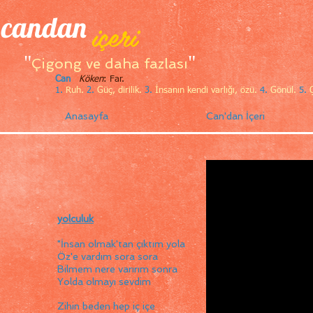
candan
içeri
"
"
Çigong ve daha fazlası
Can
Köken
: Far.
1.
Ruh.
2.
Güç, dirilik.
3.
İnsanın kendi varlığı, özü.
4.
Gönül.
5.
Ç
Anasayfa
Can'dan İçeri
yolculuk
"İnsan olmak'tan çıktım yola
Öz'e vardım sora sora
Bilmem nere varırım sonra
Yolda olmayı sevdim
Zihin beden hep iç içe