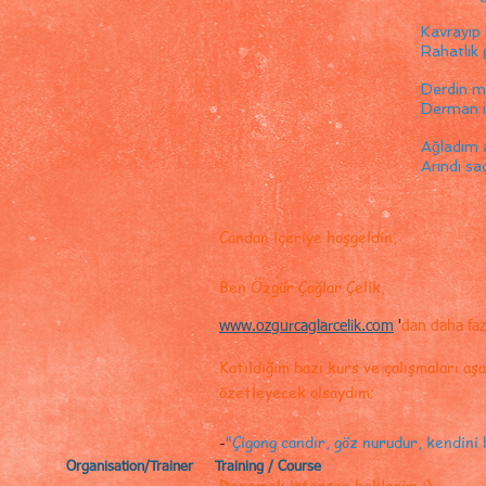
Kavrayıp 
Rahatlık 
Derdin m
Derman i
Ağladım a
Arındı sa
2
Candan içeriye hoşgeldin,
Ben Özgür Çağlar Çelik,
www.ozgurcaglarcelik.com
'
dan daha fazl
Katıldığım bazı kurs ve çalışmaları aşa
özetleyecek olsaydım;
-
"Çigong candır, göz nurudur, kendini b
Organisation/Trainer
Training / Course
Denemek istersen beklerim ;)