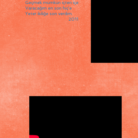
Geçmek mümkün içten içe
Varacağım en son hiç'e
Yeter ikiliğe son verdim.
2011