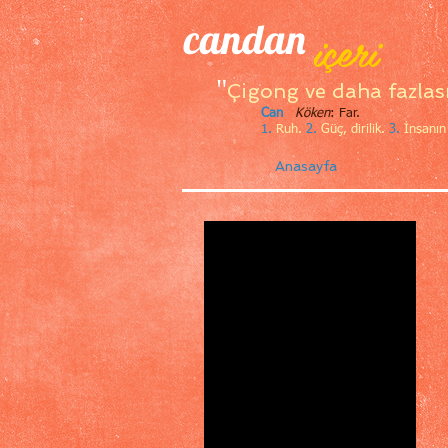
candan
içeri
"
Çigong ve daha fazlas
Can
Köken
: Far.
1.
Ruh.
2.
Güç, dirilik.
3.
İnsanın 
Anasayfa