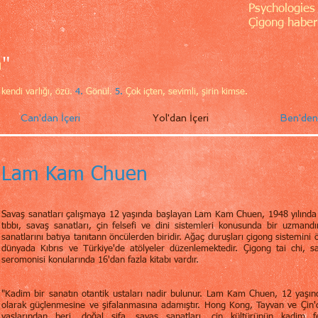
Psychologies
Çigong haberi
"
ı
kendi varlığı, özü.
4.
Gönül.
5.
Çok içten, sevimli, şirin kimse.
Can'dan İçeri
Yol'dan İçeri
Ben'den 
Lam Kam Chuen
Savaş sanatları çalışmaya 12 yaşında başlayan Lam Kam Chuen, 1948 yılında
tıbbı, savaş sanatları, çin felsefi ve dini sistemleri konusunda bir uzmandı
sanatlarını batıya tanıtann öncülerden biridir. Ağaç duruşları çigong sistemini 
dünyada Kıbrıs ve Türkiye'de atölyeler düzenlemektedir. Çigong tai chi, sa
seromonisi konularında 16'dan fazla kitabı vardır.
"Kadim bir sanatın otantik ustaları nadir bulunur. Lam Kam Chuen, 12 yaşınd
olarak güçlenmesine ve şifalanmasına adamıştır. Hong Kong, Tayvan ve Çin'
yaşlarından beri, doğal şifa, savaş sanatları, çin kültürünün kadim f