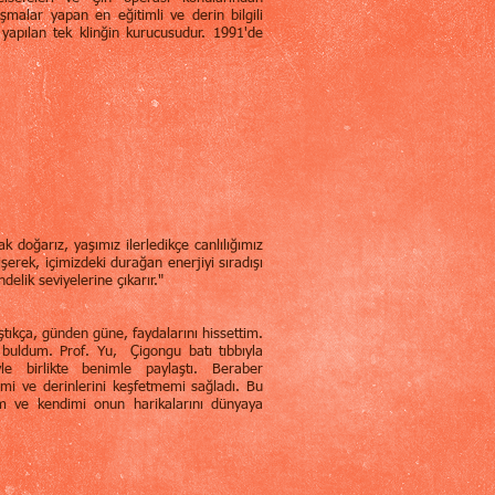
şmalar yapan en eğitimli ve derin bilgili
yapılan tek klinğin kurucusudur. 1991'de
k doğarız, yaşımız ilerledikçe canlılığımız
işerek, içimizdeki durağan enerjiyi sıradışı
elik seviyelerine çıkarır."
ştıkça, günden güne, faydalarını hissettim.
buldum. Prof. Yu, Çigongu batı tıbbıyla
yle birlikte benimle paylaştı. Beraber
mi ve derinlerini keşfetmemi sağladı. Bu
um ve kendimi onun harikalarını dünyaya