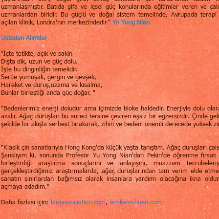
uzmanlaşmıştır. Batıda şifa ve içsel güç konularında eğitimler veren ve çalı
uzmanlardan biridir. Bu güçlü ve doğal sistem temelinde, Avrupada terapi 
açılan klinik, Londra'nın merkezindedir."
Yu Yong Nian
Ustadan Alıntılar
"İçte tetikte, açık ve sakin
Dışta dik, uzun ve güç dolu.
İşte bu dinginliğin temelidir.
Sertle yumuşak, gergin ve gevşek,
Hareket ve duruş,uzama ve kısalma,
Bunlar birleştiği anda güç doğar. "
"Bedenlerimiz enerji doludur ama içimizde bloke haldedir. Enerjiyle dolu olara
azalır. Ağaç duruşları bu süreci tersine çeviren eşsiz bir egzersizdir. Çinde gel
şekilde bir akışla serbest bırakarak, zihin ve bedeni önemli derecede yüksek zind
"Klasik çin sanatlarıyla Hong Kong'da küçük yaşta tanıştım. Ağaç duruşları çalı
Şanslıyım ki, sonunda Profesör Yu Yong Nian'dan Pekin'de öğrenme fırsatı 
birleştirdiği araştırma sonuçlarını ve anlayışını, muazzam tecrübeleri
gerçekleştirdiğimiz araştırmalarda, ağaç duruşlarından tam verim elde etme
sanatın sınırlardan bağımsız olarak insanlara yardımı olacağına ikna old
açmaya adadım."
Daha fazlası için:
lamassociation.com
,
lamkamchuen.com