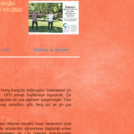
 dergisi
 için
tıkla!
İçeri
Dersler ve İletişim
 Hong Kong'da doğmuştur. Geleneksel çin
r. 1975 yılında İngiltereye taşınarak, Çin
öğreten bir çok eğitmen yetiştirmiştir. Tüm
vaş sanatları, şifa, feng şui ve çin çay
an itibaren kendini insan bedeninin içsel
de ustalardan öğrenmeye başladığı erken
elsefeleri ve Çin operası konularından