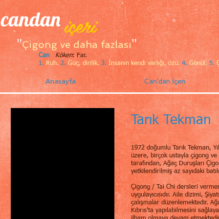
candan
içeri
"
"
Çigong ve daha fazlası
Can
Köken
: Far.
1.
Ruh.
2.
Güç, dirilik.
3.
İnsanın kendi varlığı, özü.
4.
Gönül.
5.
Ç
Anasayfa
Can'dan İçeri
Tarık Tekman
1972 doğumlu Tarık Tekman, Yıl
üzere, birçok ustayla çigong ve
tarafından, Ağaç Duruşları Çig
yetkilendirilmiş az sayıdaki batı
Çigong / Tai Chi dersleri verme
uygulayıcısıdır. Aile dizimi, Şiy
çalışmalar düzenlemektedir. Ağa
Kıbrıs'ta yapılabilmesini sağlay
ilham olmaya devam etmektedi